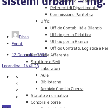
sistemi urbani – in
Commissioni di Dipartimento
Referenti di Dipartimento
Commissione Paritetica
Uffici
Ufficio Contabilità e Bilancio
Ufficio per la Didattica
Dicea
Ufficio per la Ricerca
Eventi
Ufficio Contratti, Logistica e P
12 December 2023
Personale Afferente
Strutture e Sedi
Locandina_14.XII.23
Laboratori
Aule
Biblioteche
Archivio Camillo Guerra
Statuto e normativa
Concorsi e borse