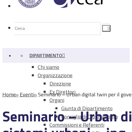
DIPARTIMENTO
Chi siamo
Organizzazione
Direzione
Ex Direttori
Home
Eventi
Seminario – Urban digital twin per il gov
Organi
Giunta di Dipartimento
Seminario – Urban dig
Consiglio di Dipartimento
Commissioni e Referenti