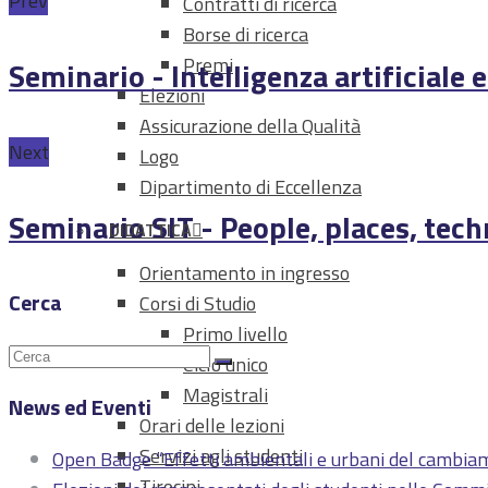
Prev
Contratti di ricerca
Borse di ricerca
Premi
Seminario - Intelligenza artificiale
Elezioni
Assicurazione della Qualità
Next
Logo
Dipartimento di Eccellenza
Seminario SIT - People, places, tech
DIDATTICA
Orientamento in ingresso
Cerca
Corsi di Studio
Primo livello
Ciclo unico
Magistrali
News ed Eventi
Orari delle lezioni
Servizi agli studenti
Open Badge “Effetti ambientali e urbani del cambi
Tirocini