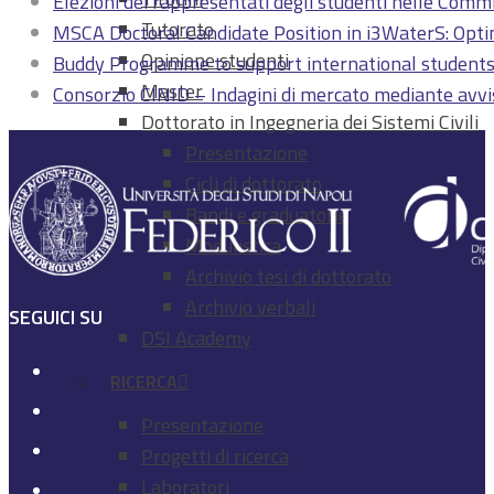
Elezioni dei rappresentati degli studenti nelle Comm
Tutorato
MSCA Doctoral Candidate Position in i3WaterS: Opt
Opinione studenti
Buddy Programme to support international student
Master
Consorzio CINID – Indagini di mercato mediante avviso
Dottorato in Ingegneria dei Sistemi Civili
Presentazione
Cicli di dottorato
Bandi e graduatorie
Modulistica
Archivio tesi di dottorato
Archivio verbali
SEGUICI SU
DSI Academy
RICERCA
Presentazione
Progetti di ricerca
Laboratori