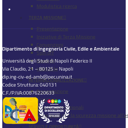
Modulistica ricerca
TERZA MISSIONE
Presentazione
Iniziative di Terza Missione
Convenzioni
Dipartimento di Ingegneria Civile, Edile e Ambientale
Spin off
Università degli Studi di Napoli Federico II
Brevetti
Via Claudio, 21 – 80125 – Napoli
Interviste
dip.ing-civ-ed-amb@pec.unina.it
INTERNAZIONALIZZAZIONE
Codice Struttura: 040131
Presentazione
C.F./P.IVA:00876220633
Erasmus+
Accordi internazionali
Linee guida per la sicurezza missione all’e
SERVIZI E OPPORTUNITÀ