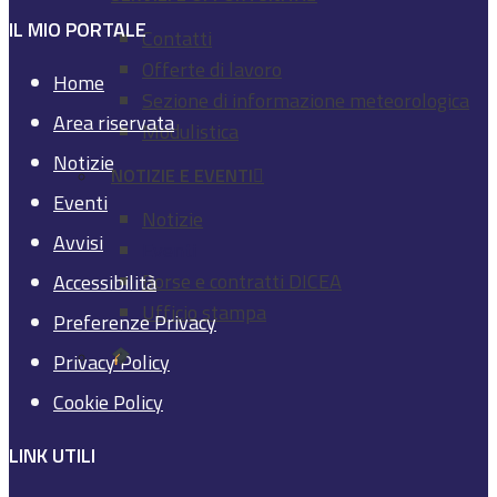
IL MIO PORTALE
Contatti
Offerte di lavoro
Home
Sezione di informazione meteorologica
Area riservata
Modulistica
Notizie
NOTIZIE E EVENTI
Eventi
Notizie
Avvisi
Eventi
Borse e contratti DICEA
Accessibilità
Ufficio stampa
Preferenze Privacy
Privacy Policy
Cookie Policy
LINK UTILI